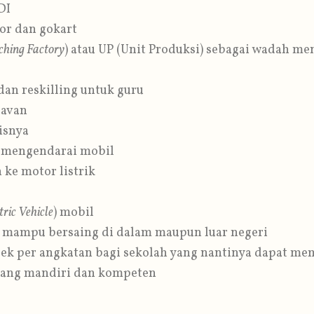
DI
or dan gokart
ching Factory
) atau UP (Unit Produksi) sebagai wadah m
dan reskilling untuk guru
lavan
isnya
a mengendarai mobil
 ke motor listrik
tric Vehicle
) mobil
a mampu bersaing di dalam maupun luar negeri
k per angkatan bagi sekolah yang nantinya dapat m
yang mandiri dan kompeten