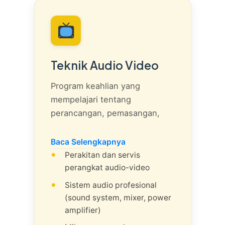
Teknik Audio Video
Program keahlian yang
mempelajari tentang
perancangan, pemasangan,
pengoperasian, dan perawatan
sistem elektronika yang
Baca Selengkapnya
berhubungan dengan audio
Perakitan dan servis
dan video. Ini mencakup
perangkat audio-video
segala hal mulai dari perangkat
Sistem audio profesional
rumah tangga sederhana
(sound system, mixer, power
hingga sistem audio
amplifier)
profesional yang kompleks