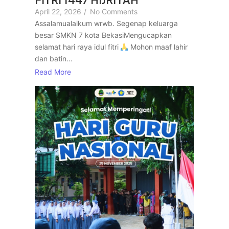
April 22, 2026
/
No Comments
Assalamualaikum wrwb. Segenap keluarga
besar SMKN 7 kota BekasiMengucapkan
selamat hari raya idul fitri
Mohon maaf lahir
dan batin...
Read More