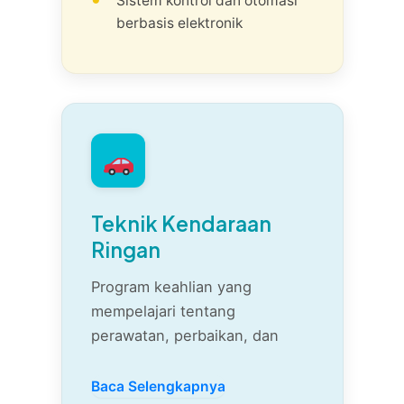
Sistem kontrol dan otomasi
berbasis elektronik
Teknik Kendaraan
Ringan
Program keahlian yang
mempelajari tentang
perawatan, perbaikan, dan
sistem kerja kendaraan roda
empat (mobil), baik yang
Baca Selengkapnya